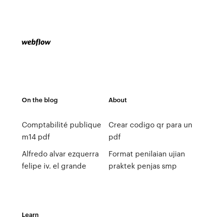
On the blog
About
Comptabilité publique
Crear codigo qr para un
m14 pdf
pdf
Alfredo alvar ezquerra
Format penilaian ujian
felipe iv. el grande
praktek penjas smp
Learn