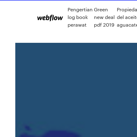
Pengertian
Green
Propied
log book
new deal
del acei
perawat
pdf 2019
aguacat