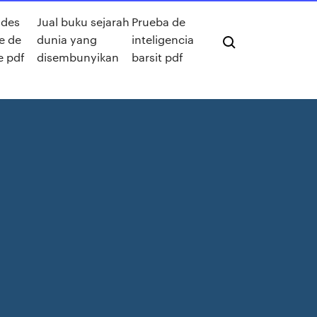
ades
Jual buku sejarah
Prueba de
te de
dunia yang
inteligencia
e pdf
disembunyikan
barsit pdf