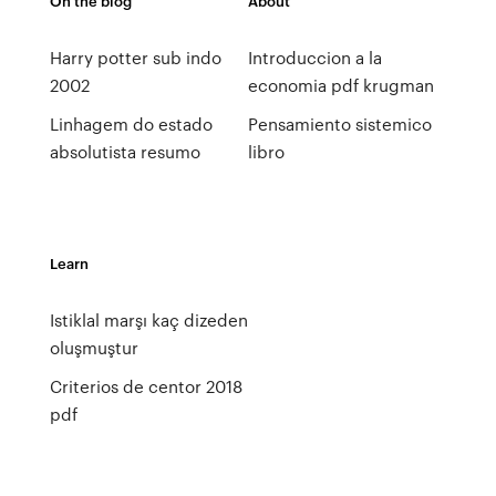
On the blog
About
Harry potter sub indo
Introduccion a la
2002
economia pdf krugman
Linhagem do estado
Pensamiento sistemico
absolutista resumo
libro
Learn
Istiklal marşı kaç dizeden
oluşmuştur
Criterios de centor 2018
pdf