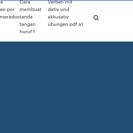
de
Cara
Verben mit
eo por
membuat
dativ und
omerados
tanda
akkusativ
tangan
übungen pdf a1
huruf f