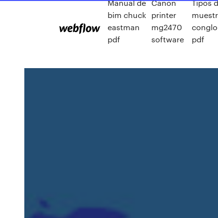
Manual de
Canon
Tipos 
bim chuck
printer
muestr
eastman
mg2470
congl
pdf
software
pdf